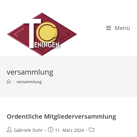
Zum
Inhalt
springen
Menü
versammlung
>
versammlung
Ordentliche Mitgliederversammlung
Beitrags-
Beitrag
Beitrags-
Gabriele Duhr
11. März 2024
Autor:
veröffentlicht:
Kategorie: