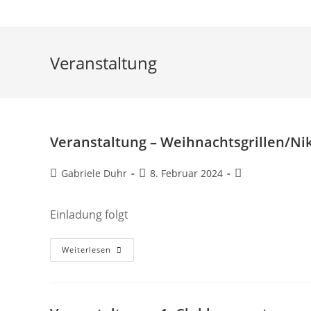
Veranstaltung
website
search
Veranstaltung – Weihnachtsgrillen/Ni
Beitrags-
Beitrag
Beitrags-
Gabriele Duhr
8. Februar 2024
Autor:
veröffentlicht:
Kategorie:
Einladung folgt
Veranstaltung
Weiterlesen
–
Weihnachtsgrillen/Nikolausfeier