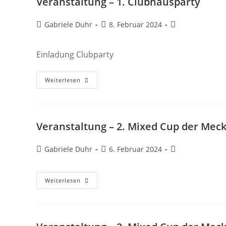
Veranstaltung – 1. Clubhausparty
Beitrags-
Beitrag
Beitrags-
Gabriele Duhr
8. Februar 2024
Autor:
veröffentlicht:
Kategorie:
Einladung Clubparty
Veranstaltung
Weiterlesen
–
1.
Clubhausparty
Veranstaltung – 2. Mixed Cup der Mec
Beitrags-
Beitrag
Beitrags-
Gabriele Duhr
6. Februar 2024
Autor:
veröffentlicht:
Kategorie:
Veranstaltung
Weiterlesen
–
2.
Mixed
Cup
Der
Mecklenburgischen