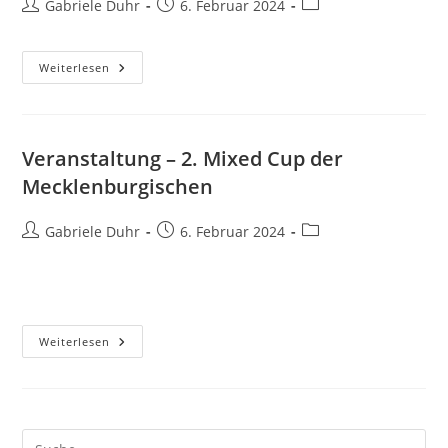
Beitrags-
Beitrag
Beitrags-
Gabriele Duhr
6. Februar 2024
Autor:
veröffentlicht:
Kategorie:
Veranstaltung
Weiterlesen
–
2.
Mixed
Cup
Der
Mecklenburgischen
Veranstaltung – 2. Mixed Cup der
Mecklenburgischen
Beitrags-
Beitrag
Beitrags-
Gabriele Duhr
6. Februar 2024
Autor:
veröffentlicht:
Kategorie:
Veranstaltung
Weiterlesen
–
2.
Mixed
Cup
Der
Mecklenburgischen