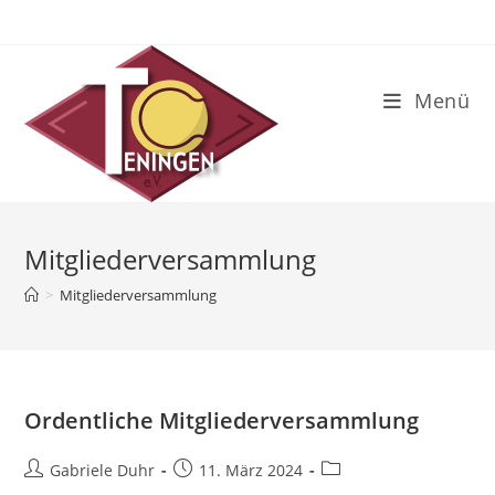
Zum
Inhalt
springen
Menü
Mitgliederversammlung
>
Mitgliederversammlung
Ordentliche Mitgliederversammlung
Beitrags-
Beitrag
Beitrags-
Gabriele Duhr
11. März 2024
Autor:
veröffentlicht:
Kategorie: