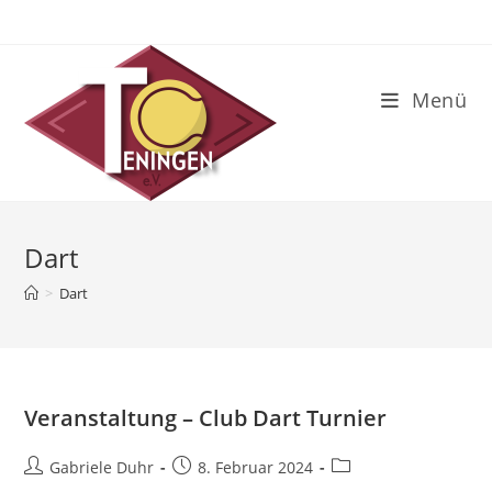
Zum
Inhalt
springen
Menü
Dart
>
Dart
Veranstaltung – Club Dart Turnier
Beitrags-
Beitrag
Beitrags-
Gabriele Duhr
8. Februar 2024
Autor:
veröffentlicht:
Kategorie: