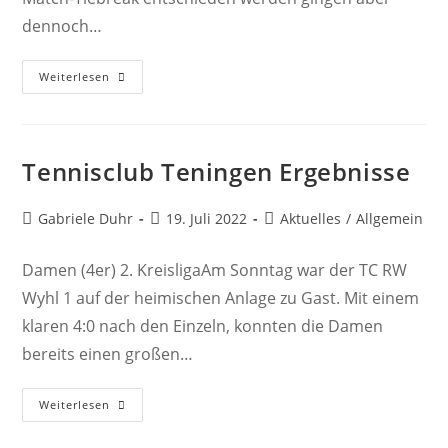
dennoch…
Weitere
Weiterlesen
Ergebnisse
Tennisclub Teningen Ergebnisse
Beitrags-
Beitrag
Beitrags-
Gabriele Duhr
19. Juli 2022
Aktuelles
/
Allgemein
Autor:
veröffentlicht:
Kategorie:
Damen (4er) 2. KreisligaAm Sonntag war der TC RW
Wyhl 1 auf der heimischen Anlage zu Gast. Mit einem
klaren 4:0 nach den Einzeln, konnten die Damen
bereits einen großen…
Tennisclub
Weiterlesen
Teningen
Ergebnisse