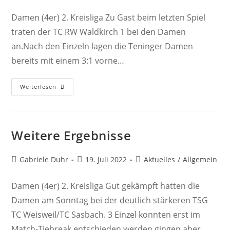
Autor:
veröffentlicht:
Kategorie:
Damen (4er) 2. Kreisliga Zu Gast beim letzten Spiel
traten der TC RW Waldkirch 1 bei den Damen
an.Nach den Einzeln lagen die Teninger Damen
bereits mit einem 3:1 vorne…
Der
Weiterlesen
Letzte
Spieltag
Weitere Ergebnisse
Beitrags-
Beitrag
Beitrags-
Gabriele Duhr
19. Juli 2022
Aktuelles
/
Allgemein
Autor:
veröffentlicht:
Kategorie:
Damen (4er) 2. Kreisliga Gut gekämpft hatten die
Damen am Sonntag bei der deutlich stärkeren TSG
TC Weisweil/TC Sasbach. 3 Einzel konnten erst im
Match-Tiebreak entschieden werden gingen aber