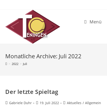
Zum
Inhalt
springen
Menü
Monatliche Archive: Juli 2022
>
2022
>
Juli
Der letzte Spieltag
Beitrags-
Beitrag
Beitrags-
Gabriele Duhr
19. Juli 2022
Aktuelles
/
Allgemein