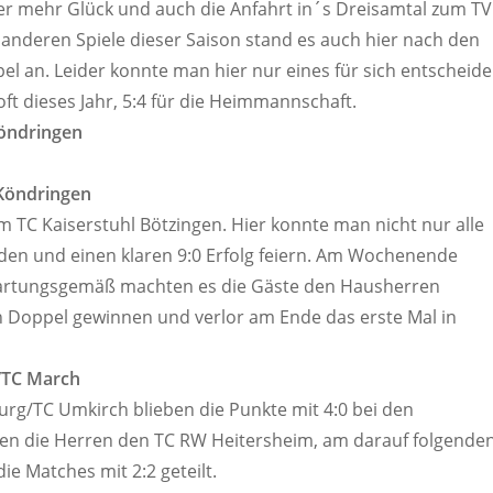
 mehr Glück und auch die Anfahrt in´s Dreisamtal zum TV
r anderen Spiele dieser Saison stand es auch hier nach den
el an. Leider konnte man hier nur eines für sich entscheid
oft dieses Jahr, 5:4 für die Heimmannschaft.
Köndringen
 Köndringen
im TC Kaiserstuhl Bötzingen. Hier konnte man nicht nur alle
eiden und einen klaren 9:0 Erfolg feiern. Am Wochenende
wartungsgemäß machten es die Gäste den Hausherren
n Doppel gewinnen und verlor am Ende das erste Mal in
n/TC March
urg/TC Umkirch blieben die Punkte mit 4:0 bei den
gen die Herren den TC RW Heitersheim, am darauf folgende
e Matches mit 2:2 geteilt.