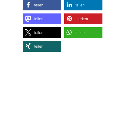
teilen
teilen
s
teilen
merken
teilen
teilen
teilen