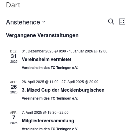
Dart
Anstehende
V
V
S
L
e
u
e
D
i
Vergangene Veranstaltungen
c
r
r
s
a
h
a
t
a
t
e
n
e
31. Dezember 2025 @ 8:00
-
1. Januar 2026 @ 12:00
DEZ.
n
u
31
s
Vereinsheim vermietet
s
2025
m
t
Vereinsheim des TC Teningen e.V.
t
w
a
a
l
ä
26. April 2025 @ 11:00
-
27. April 2025 @ 20:00
APR.
26
l
t
h
3. Mixed Cup der Mecklenburgischen
2025
u
t
l
Vereinsheim des TC Teningen e.V.
n
u
e
g
n
n
7. April 2025 @ 19:30
-
22:00
APR.
A
7
g
Mitgliederversammlung
.
2025
n
e
Vereinsheim des TC Teningen e.V.
s